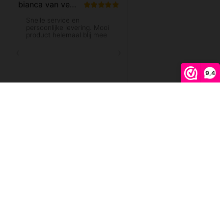
9,4
Vergelijk producten
0
Start vergelijking
© Copyright 2026 YogaWebshop.com - Powered by
Lightspeed
- Theme by
Shopmonkey