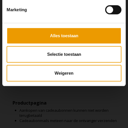
Marketing
0
/200 tekens
Alles toestaan
Selectie toestaan
Weigeren
Productpagina
Aankopen van cadeaubonnen kunnen niet worden
terugbetaald
Cadeaubonmails meteen naar de ontvanger verzenden