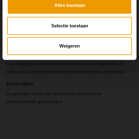
unieke stof voelt zacht op de huid,
geen vocht op, en valt soepel langs
Alles toestaan
is van fijne stretch, ademend en
het lichaam.
vochtregulerend.
Selectie toestaan
Yoga kleding mannen
Weigeren
Yoga kleding voor mannen
Yoga kleding voor mannen wordt steeds vaker aangeboden. Zij
willen zich ook prettig en comfortabel voelen tijdens de practice.
Materialen
De gebruikte stoffen zijn meestal ook duurzaam en
milieuvriendelijk geproducerd.