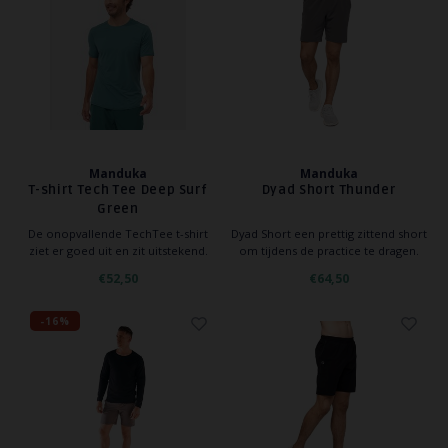
YOGA ACCESSOIRES
Hoe kun je Mediteren?
Hot Y
Tops
Yoga 
Yoga 
Yoga 
Manduka
Manduka
T-shirt Tech Tee Deep Surf
Dyad Short Thunder
Welke
Green
De onopvallende TechTee t-shirt
Dyad Short een prettig zittend short
ziet er goed uit en zit uitstekend.
om tijdens de practice te dragen.
Yoga
Met een losse, maar toch taps
De strakke binnenbroek voelt fijn
€52,50
€64,50
toelopende pasvorm, zonder te
aan. Het Short is elastische en
knellen. De unieke stof voelt zacht
droogt erg snel.
op de huid, is van fijne stretch,
-16%
ademend en vochtregulerend.