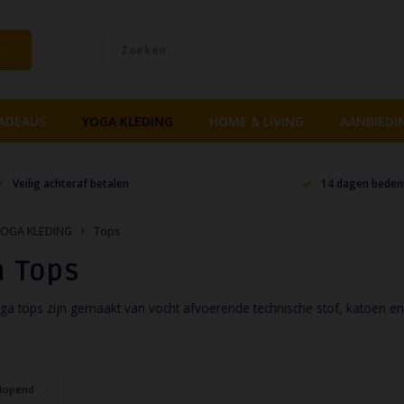
ADEAUS
YOGA KLEDING
HOME & LIVING
AANBIEDI
Veilig achteraf betalen
14 dagen bedenk
YOGA KLEDING
Tops
a Tops
ga tops zijn gemaakt van vocht afvoerende technische stof, katoen en 
lopend