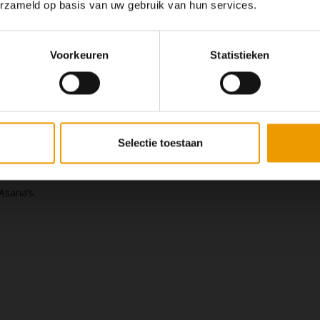
 dit brutale T-shirt - immers: staat op
naadloze snit biedt je ondersteu
erzameld op basis van uw gebruik van hun services.
Wij hopen u
het T-shirt.
de yogahoudingen moeiteloo
€24,95
€45,00
Voorkeuren
Statistieken
lopend
a Tops
Selectie toestaan
 aan een collectie van kwalitatieve en mode bewuste yoga tops. Te d
tops zijn geproduceerd met gebruik van vocht afvoerende technische s
 Asana’s.