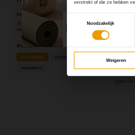
Filters
dragen van
verstrekt of die ze hebben v
Prijs
Toestemmingsselectie
Noodzakelijk
Min: €
0
Max: €
45
Naam op
Merken
Yog
ALLE MERKEN
YOGISTAR
Weigeren
Wij bieden
YOGAMASTI
Deze Yoga-
tijdens de