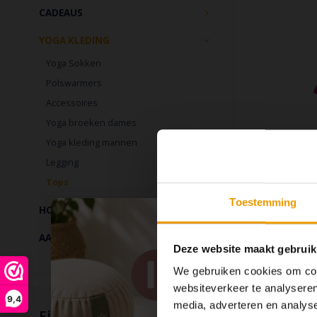
CADEAUS
YOGA KLEDING
Yoga Sokken
Polswarmers
Accessoires
Yoga broeken dames
Yoga kleding mannen
Legging
Tops
Toestemming
HOME & LIVING
AANBIEDINGEN
Deze website maakt gebruik
We gebruiken cookies om cont
websiteverkeer te analyseren
9,4
media, adverteren en analys
Iedereen 