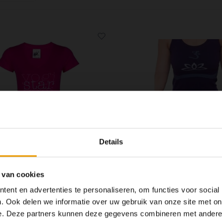
Details
 van cookies
YOGISTAR
Yogamasti
ent en advertenties te personaliseren, om functies voor social
Yoga T-shirt "Yogistar"
Yoga Top Lotu
. Ook delen we informatie over uw gebruik van onze site met on
e. Deze partners kunnen deze gegevens combineren met andere i
Op dit moment houden
kan een Yogistar zijn - althans bij het
Fraai vormgegeven paarse lotu