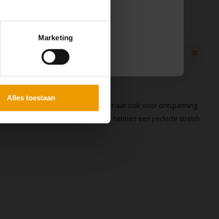
ning waardoor je
tijdens de yoga oefeningen.
 binnenkort weer van dienst te zijn.
€26,50
s kunt doen.
Marketing
Alles toestaan
ragen zowel tijdens de yoga lessen, maar ook voor ontspanning.
tof, Katoen en lycra. De Yoga-tops hebben een perfecte stretch