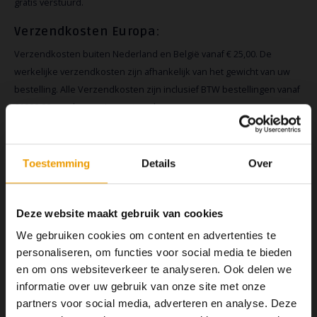
gratis verstuurd.
YOGA ACCESSOIRES
Hoe kun je Mediteren?
Tops
Hot Y
Verzendkosten Europa:
Yoga 
Verzendkosten buiten Nederland en België vanaf € 25,00. De
werkelijke verzendkosten zijn afhankelijk van het gewicht van uw
Yoga 
bestelling. Alle Verzendkosten zijn inclusief BTW bestellingen vanaf
€1000,00 worden gratis verstuurd.
Yoga 
Welke
Verzendkosten Wereld:
Toestemming
Details
Over
Yoga
Verzendkosten buiten Europa vanaf € 35,00. De werkelijke
verzendkosten zijn afhankelijk van het gewicht van uw bestelling.
Deze website maakt gebruik van cookies
Alle Verzendkosten zijn inclusief BTW bestellingen vanaf €1500,00
We gebruiken cookies om content en advertenties te
worden gratis verstuurd.
personaliseren, om functies voor social media te bieden
en om ons websiteverkeer te analyseren. Ook delen we
informatie over uw gebruik van onze site met onze
Levertijden:
partners voor social media, adverteren en analyse. Deze