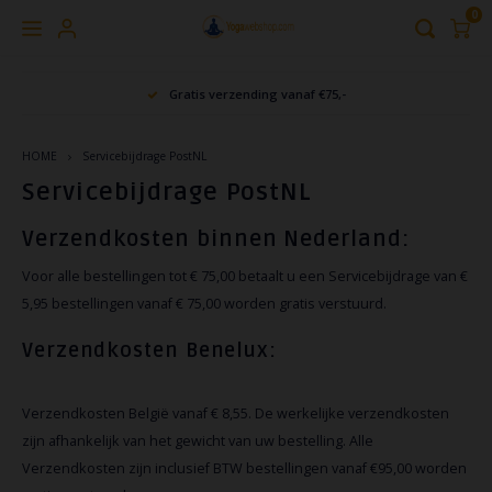
0
Hoofdmenu / home & living
Hoofdmenu / yoga kleding
Hoofdmenu / verzorging
Hoofdmenu / meditatie
Hoofdmenu / cadeaus
Hoofdmenu / yoga
Hoofdmenu / 
Hoofdmenu / 
Hoofdmen
Hoofdme
Gratis verzending vanaf €75,-
me
HOME & LIVING
YOGA KLEDING
VERZORGING
MEDITATIE
CADEAUS
YOGA
HOME
Servicebijdrage PostNL
YOGAMAT
Warme en Comfortabel mediteren
Drinkfles
Yogi Tea
Yoga Sokken
Geurstokjes & Kaarsen
Yoga
Yoga 
Medit
Servicebijdrage PostNL
Yogit
Riem
Medit
Verzendkosten binnen Nederland:
YOGA TASSEN
Meditatiekussens
Huidverzorging
Brievenbus Cadeau
Polswarmers
Yoga 
Carry
Medit
eQua
Yoga
Medit
Voor alle bestellingen tot € 75,00 betaalt u een Servicebijdrage van €
YOGA BLOKKEN
Meditatiedeken
Neti Pot
Cadeaus
Accessoires
Reis 
Medit
5,95 bestellingen vanaf € 75,00 worden gratis verstuurd.
Yoga
Voor 
YOGA BOLSTER
Oogkussens
Tongreiniger
Kaarsen
Yoga broeken dames
Yoga 
Medit
Verzendkosten Benelux:
Yoga 
YOGAKUSSENS
Meditatiematten
Yoga kleding mannen
Yoga 
Zabu
Verzendkosten België vanaf € 8,55. De werkelijke verzendkosten
zijn afhankelijk van het gewicht van uw bestelling. Alle
YOGA HANDDOEK
Meditatiebankjes
Legging
Yoga 
Verzendkosten zijn inclusief BTW bestellingen vanaf €95,00 worden