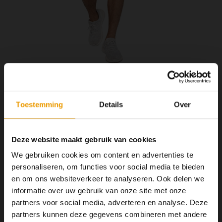
YOGA ACCESSOIRES
Hoe kun je Mediteren?
Tops
Hot Y
Yoga 
Yoga 
Yoga 
€64,50
OP VOORRAAD
Welke
Toestemming
Details
Over
2 -3 DAGEN
Yoga
Dyad Short een prettig zittend short om tijdens de practice te
Deze website maakt gebruik van cookies
dragen. De strakke binnenbroek voelt fijn aan. Het Short is
We gebruiken cookies om content en advertenties te
elastische en droogt erg snel.
Lees meer
personaliseren, om functies voor social media te bieden
MAAK EEN KEUZE:
*
en om ons websiteverkeer te analyseren. Ook delen we
informatie over uw gebruik van onze site met onze
Dyad Short L - €64,50
partners voor social media, adverteren en analyse. Deze
partners kunnen deze gegevens combineren met andere