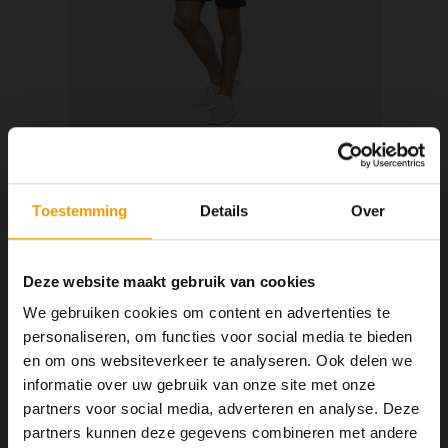
YOGA ACCESSOIRES
Hoe kun je Mediteren?
Tops
Hot Y
Yoga 
Yoga 
Yoga 
€64,50
OP VOORRAAD
Welke
Toestemming
Details
Over
2 -3 DAGEN
Yoga
Dyad Short een prettig zittend short om tijdens de practice te
Deze website maakt gebruik van cookies
dragen. De strakke binnenbroek voelt fijn aan. Het Short is
We gebruiken cookies om content en advertenties te
elastische en droogt erg snel.
Lees meer
personaliseren, om functies voor social media te bieden
MAAK EEN KEUZE:
*
en om ons websiteverkeer te analyseren. Ook delen we
informatie over uw gebruik van onze site met onze
Dyad Short Midnight L - €64,50
partners voor social media, adverteren en analyse. Deze
partners kunnen deze gegevens combineren met andere