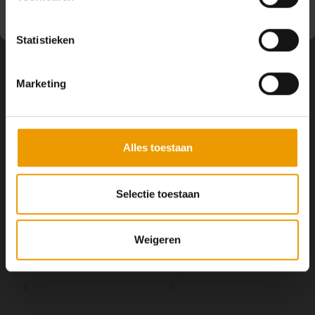
Volg ons
Statistieken
Marketing
Contact
Klantenservice
Alles toestaan
Mijn account
Selectie toestaan
Weigeren