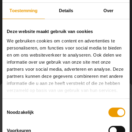
YOGA ACCESSOIRES
Hoe kun je Mediteren?
Tops
Hot Y
Toestemming
Details
Over
Yoga 
Manduka
Manduka
Manduka Long PROlite
Yoga Handdoek eQua
Deze website maakt gebruik van cookies
Yoga 
Midnight Yogamat
Pacific Blue
We gebruiken cookies om content en advertenties te
Yogamat Long PROlite Midnight ,
De veelzijdige eQua microvezel
Yoga 
personaliseren, om functies voor social media te bieden
Een luxe dichte, middelmaat Yoga
yoga handdoek van Manduka
Mat voor superieur comfort en
overtreft de gewone katoenen of
en om ons websiteverkeer te analyseren. Ook delen we
€102,50
€35,50
demping, de ProLite Yoga Mat van
polyester yoga handdoeken. Hij is
Welke
informatie over uw gebruik van onze site met onze
Manduka zal nooit slijten
extreem licht van gewicht,
partners voor social media, adverteren en analyse. Deze
gegarandeerd daarom biedt
duurzaam, super absorberend en
Manduka bij normaal gebruik en
sneldrogend.
Yoga
partners kunnen deze gegevens combineren met andere
juiste zorg een LEVENSLANGE
informatie die u aan ze heeft verstrekt of die ze hebben
GARANTIE!
verzameld op basis van uw gebruik van hun services.
Pauze
Toestemmingsselectie
Noodzakelijk
Op dit moment houden wij pauze en kunt u geen
bestellingen doen. Wij hopen u binnenkort weer van dienst
te zijn.
Voorkeuren