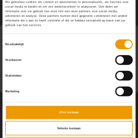
We gebruiken cookies om content en advertenties te personaliseren, om functies voor
YOGA ACCESSOIRES
Hoe kun je Mediteren?
Tops
Hot Y
social media te bieden en om ons websiteverkeer te analyseren. Ook delen we
informatie over uw gebruik van onze site met onze partners voor social media,
Volg ons
adverteren en analyse. Deze partners kunnen deze gegevens combineren met andere
Yoga 
informatie die u aan ze heeft verstrekt of die ze hebben verzameld op basis van uw
gebruik van hun services.
Yoga 
Pauze
Toestemmingsselectie
Noodzakelijk
Yoga 
Contact
Op dit moment houden wij pauze en kunt u geen
Voorkeuren
bestellingen doen. Wij hopen u binnenkort weer van dienst
Welke
Klantenservice
te zijn.
Statistieken
Yoga
Mijn account
Marketing
Alles toestaan
Selectie toestaan