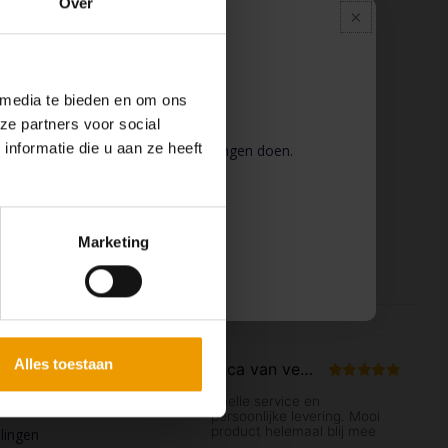
Over
Pauze
 media te bieden en om ons
ze partners voor social
nformatie die u aan ze heeft
 wij pauze en kunt u geen bestellingen doen.
 binnenkort weer van dienst te zijn.
Marketing
ccount
Alles toestaan
n
llingen