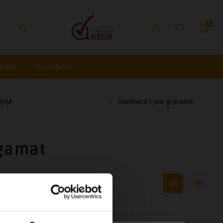
0
NGEN
KADOBON
tijd
Standaard 1 jaar grarantie
ogamat