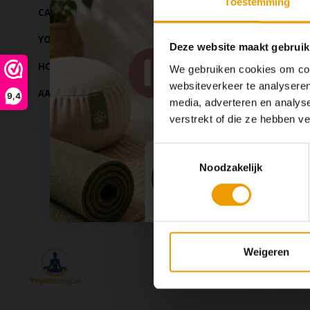
Toestemming
CADEAUS
YOGA KLEDING
Deze website maakt gebruik
HOME & LIVING
We gebruiken cookies om cont
websiteverkeer te analyseren
AANBIEDINGEN
9,4
media, adverteren en analys
verstrekt of die ze hebben v
Toestemmingsselectie
Noodzakelijk
Volg ons
Weigeren