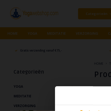
Categorieën
HOME
YOGA
MEDITATIE
VERZORGING
C
Gratis verzending vanaf €75,-
HOME
T
Categorieën
Pro
YOGA
Naam op
MEDITATIE
VERZORGING
Geen produ