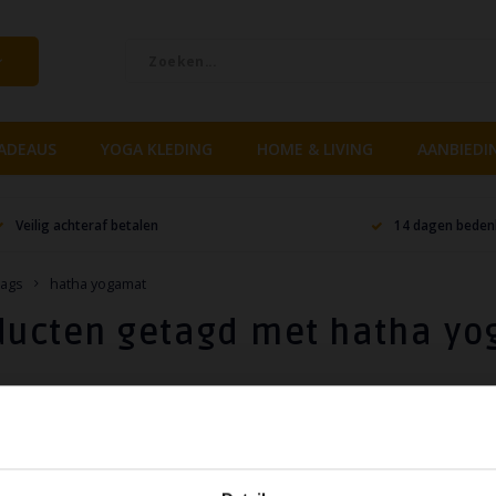
ADEAUS
YOGA KLEDING
HOME & LIVING
AANBIEDI
Veilig achteraf betalen
14 dagen bedenk
ags
hatha yogamat
ducten getagd met hatha y
lopend
cten gevonden!...