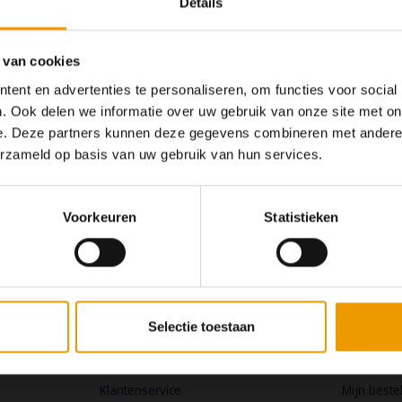
Details
 van cookies
ent en advertenties te personaliseren, om functies voor social
. Ook delen we informatie over uw gebruik van onze site met on
e. Deze partners kunnen deze gegevens combineren met andere i
Op dit moment houden
erzameld op basis van uw gebruik van hun services.
Wij hopen u
Voorkeuren
Statistieken
Klantenservice
Mijn a
Selectie toestaan
De online yogashop
Registrere
Klantenservice
Mijn beste