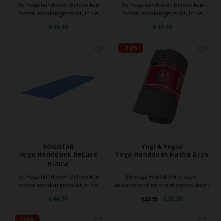
De Yoga handdoek Deluxe kan
De Yoga handdoek Deluxe kan
overal worden gebruikt, in de
overal worden gebruikt, in de
yogastudio, thuis of op reis. Tevens
yogastudio, thuis of op reis. Tevens
€44,50
€44,50
kan de handdoek gebruikt worden
kan de handdoek gebruikt worden
als vervanging voor de yoga mat.
als vervanging voor de yoga mat.
-14%
YOGISTAR
Yogi & Yogini
Yoga Handdoek DeLuxe
Yoga Handdoek Hatha Grijs
Blauw
De Yoga handdoek Deluxe kan
De yoga Handdoek is super
overal worden gebruikt, in de
absorberend en sneldrogend, heeft
yogastudio, thuis of op reis. Tevens
een Antislip laag is hygiënisch,
€44,50
€20,50
€23,95
kan de handdoek gebruikt worden
antibacterieel en ideaal voor alle
als vervanging voor de yoga mat.
vormen van Hatha Yoga.
-19%