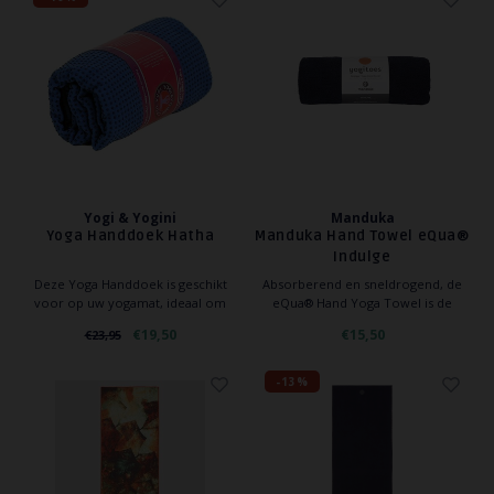
Yogi & Yogini
Manduka
Yoga Handdoek Hatha
Manduka Hand Towel eQua®
Indulge
Deze Yoga Handdoek is geschikt
Absorberend en sneldrogend, de
voor op uw yogamat, ideaal om
eQua® Hand Yoga Towel is de
mee te nemen naar de Yoga Studio
perfecte accessoire voor elke yogi
€19,50
€15,50
€23,95
uw yoga mat blijft ook droog na
of fitness goeroe die graag zich in
intensief oefenen.
het zweet werkt.
-13%