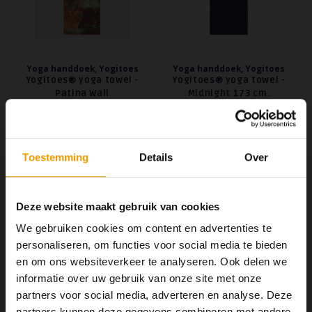
Yoga handdoek, Yogitoes
Yoga handdoek, Yogitoes
Yogitoes® yoga towel -
Yogitoes® yoga towel -
Patina Wall
Midnight 173 cm.
Yogitoes® Yoga Towel - Patina Wall
Yogitoes® Yoga Towel -Midnight
bedrukte antislip yoga mat
antislip yoga mat handdoek. Met
handdoek. Met een gepatenteerde
een gepatenteerde siliconen grip
€58,50
€48,00
€55,00
siliconen grip houdt deze handdoek
houdt deze handdoek op zijn
Toestemming
Details
Over
op zijn plaats. Veelzijdig en
plaats. Veelzijdig en
milieuvriendelijk.
milieuvriendelijk.
Deze website maakt gebruik van cookies
We gebruiken cookies om content en advertenties te
personaliseren, om functies voor social media te bieden
en om ons websiteverkeer te analyseren. Ook delen we
informatie over uw gebruik van onze site met onze
partners voor social media, adverteren en analyse. Deze
Manduka
Manduka
partners kunnen deze gegevens combineren met andere