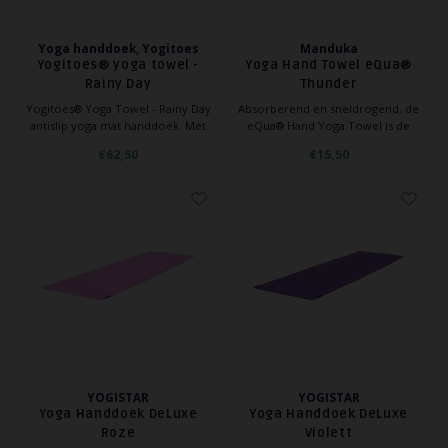
Yoga handdoek, Yogitoes
Manduka
Yogitoes® yoga towel -
Yoga Hand Towel eQua®
Rainy Day
Thunder
Yogitoes® Yoga Towel - Rainy Day
Absorberend en sneldrogend, de
antislip yoga mat handdoek. Met
eQua® Hand Yoga Towel is de
een gepatenteerde siliconen grip
perfecte accessoire voor elke yogi
€62,50
€15,50
houdt deze handdoek op zijn
of fitness goeroe die graag zich in
plaats. Veelzijdig en
het zweet werkt.
milieuvriendelijk.
YOGISTAR
YOGISTAR
Yoga Handdoek DeLuxe
Yoga Handdoek DeLuxe
Roze
Violett