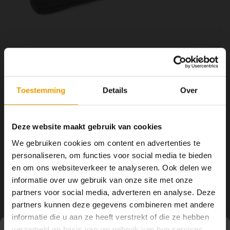
YOGA ACCESSOIRES
Hoe kun je Mediteren?
Tops
Hot Y
Yoga 
Yoga 
Yoga 
Toestemming
Details
Over
€21,95
OP VOORRAAD
Welke
2 -3 DAGEN
Deze website maakt gebruik van cookies
Yoga
Draagtas gemaakt van katoen met een elegante OM borduursels en
We gebruiken cookies om content en advertenties te
uitgevoerd met een verstelbare draagriem inclusief opberg vak met
personaliseren, om functies voor social media te bieden
rits. Uw yoga mat is altijd goed beschermd in de yoga tas OM.
Lees
en om ons websiteverkeer te analyseren. Ook delen we
meer
informatie over uw gebruik van onze site met onze
partners voor social media, adverteren en analyse. Deze
Toevoegen aan winkelwagen
partners kunnen deze gegevens combineren met andere
informatie die u aan ze heeft verstrekt of die ze hebben
verzameld op basis van uw gebruik van hun services.