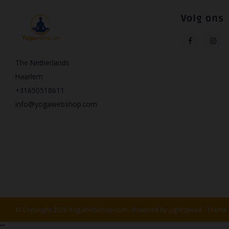
Volg ons
The Netherlands
Haarlem
+31650518611
info@yogawebshop.com
© Copyright 2026 YogaWebshop.com - Powered by
Lightspeed
- Theme
“
“.