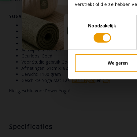
verstrekt of die ze hebben v
YOGA MAT EIGENSCHAPPEN 'Travel':
Toestemmingsselectie
Reiniging Afwasbaar
Noodzakelijk
Duurzaamheid zeer goed
Geschikt voor allergische: Uitstekend
Materiaal: Natuurlijk caoutchouc
Antislip: ZEER GOED
Geurloos: Goed
Voor Studio gebruik Goed
Weigeren
Afmetingen: 61cm.x182cm.x1,5mm.
Gewicht: 1100 gram
Geschikte Yoga Mat Tas:
Basic Nylon
en
City
Niet geschikt voor Power Yoga!
Specificaties