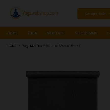
Categorieën
HOME
YOGA
MEDITATIE
VERZORGING
C
HOME
Yoga Mat Travel (61cm.x182cm.x1,5mm.)