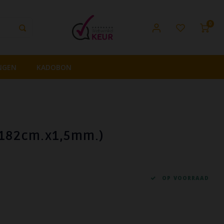
0
NGEN
KADOBON
x182cm.x1,5mm.)
OP VOORRAAD