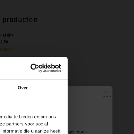
 producten
t Light
2,50
roduct
Over
Pauze
 media te bieden en om ons
ze partners voor social
nformatie die u aan ze heeft
 wij pauze en kunt u geen bestellingen doen.