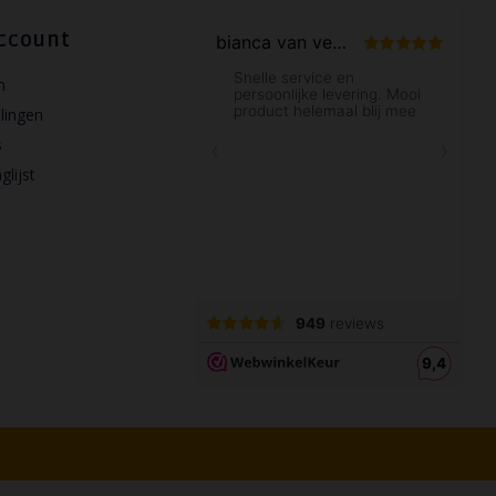
ccount
n
llingen
s
glijst