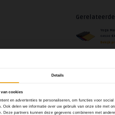
Gerelateerde
Yoga Ma
€4
€49,50
Bekijk p
maakt van natuurlijk rubber, die kan
erfecte 'reisgenoot. Uiteraard kan
Details
tekende stroefheid, isoleert tegen
 van cookies
ent en advertenties te personaliseren, om functies voor social
. Ook delen we informatie over uw gebruik van onze site met on
e. Deze partners kunnen deze gegevens combineren met andere i
Op dit moment houden
 vrij van ftalaten!