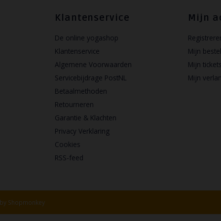
Klantenservice
Mijn a
De online yogashop
Registrere
Klantenservice
Mijn beste
Algemene Voorwaarden
Mijn ticket
Servicebijdrage PostNL
Mijn verlan
Betaalmethoden
Retourneren
Garantie & Klachten
Privacy Verklaring
Cookies
RSS-feed
 by
Shopmonkey