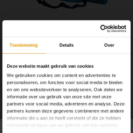
YOGA ACCESSOIRES
Hoe kun je Mediteren?
Tops
Hot Y
Yoga 
Yoga 
Toestemming
Details
Over
Yoga 
€35,00
€40,00
OP VOORRAAD
Welke
Deze website maakt gebruik van cookies
2 -3 DAGEN
We gebruiken cookies om content en advertenties te
Yoga
De GO Play yogamatdrager combineert het gemak van een
personaliseren, om functies voor social media te bieden
lichtgewicht yogamatdrager met toegang tot een externe
en om ons websiteverkeer te analyseren. Ook delen we
opbergvakken voor alle persoonlijke spullen. Klikt gemakkelijk om je
informatie over uw gebruik van onze site met onze
mat en is verstelbaar voor een goede pasvorm.
Lees meer
partners voor social media, adverteren en analyse. Deze
partners kunnen deze gegevens combineren met andere
Toevoegen aan winkelwagen
informatie die u aan ze heeft verstrekt of die ze hebben
verzameld op basis van uw gebruik van hun services.