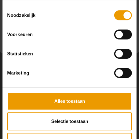
Pauze
DELEN:
Toestemmingsselectie
Noodzakelijk
Op dit moment houden wij pauze en kunt u geen
Productomschrijving
bestellingen doen. Wij hopen u binnenkort weer van dienst
te zijn.
Voorkeuren
Statistieken
Marketing
Volg ons
Alles toestaan
Contact
Selectie toestaan
Klantenservice