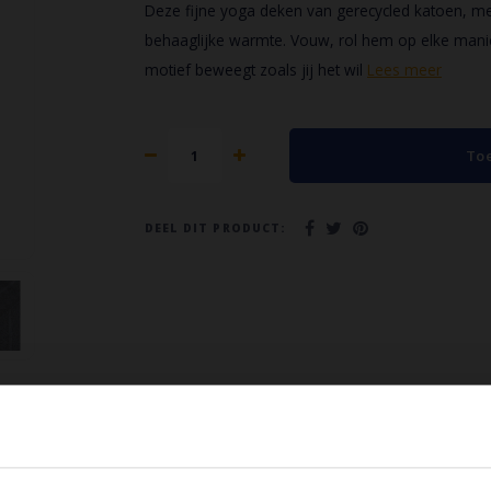
Deze fijne yoga deken van gerecycled katoen, met 
behaaglijke warmte. Vouw, rol hem op elke manier
motief beweegt zoals jij het wil
Lees meer
To
DEEL DIT PRODUCT:
Veilig achteraf betalen
14 dagen bedenk