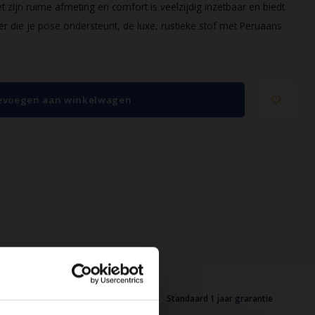
zijn ruime afmeting en comfort is veelzijdig inzetbaar en biedt
 die je pose ondersteunt, de luxe, rustieke stof met Peruaans
evoegen aan winkelwagen
tijd
Standaard 1 jaar grarantie