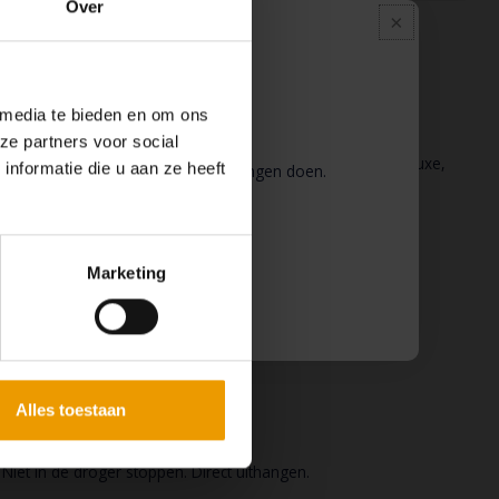
Over
Pauze
 media te bieden en om ons
ze partners voor social
Vouw, rol hem op elke manier die je pose ondersteunt, de luxe,
nformatie die u aan ze heeft
 wij pauze en kunt u geen bestellingen doen.
 binnenkort weer van dienst te zijn.
Marketing
Alles toestaan
et in de droger stoppen. Direct uithangen.