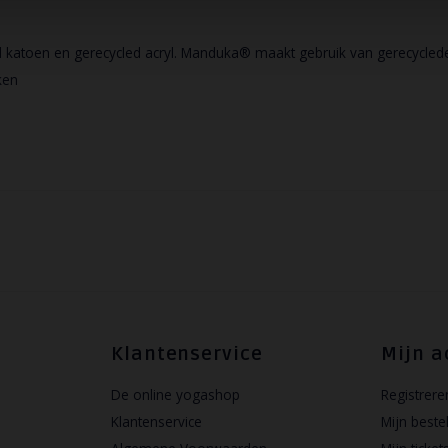
atoen en gerecycled acryl. Manduka® maakt gebruik van gerecyclede, 
ken
Klantenservice
Mijn a
De online yogashop
Registrere
Klantenservice
Mijn beste