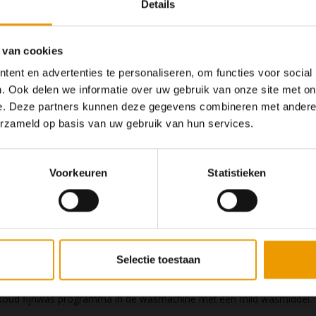
Details
 van cookies
ent en advertenties te personaliseren, om functies voor social
. Ook delen we informatie over uw gebruik van onze site met on
ting en comfort is veelzijdig inzetbaar en biedt behaaglijke warmte. 
e. Deze partners kunnen deze gegevens combineren met andere i
Op dit moment houden
s de perfecte metgezel voor elke thuis- of yoga studio practice.
erzameld op basis van uw gebruik van hun services.
Wij hopen u
Voorkeuren
Statistieken
, 12,5% polyester
Selectie toestaan
oud fijnwas programma in de wasmachine met een mild wasmiddel. Ni