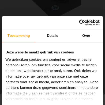
YOGA ACCESSOIRES
Hoe kun je Mediteren?
Tops
Hot Y
Yoga 
Yoga 
Toestemming
Details
Over
Yoga 
€75,50
€88,00
OP VOORRAAD
Welke
Deze website maakt gebruik van cookies
2 -3 DAGEN
We gebruiken cookies om content en advertenties te
Yoga
Een luxe dichte, Yoga Mat voor superieur comfort en demping, de
personaliseren, om functies voor social media te bieden
ProLite Yoga Mat van Manduka zal nooit slijten gegarandeerd
en om ons websiteverkeer te analyseren. Ook delen we
daarom biedt Manduka bij normaal gebruik en juiste zorg een
informatie over uw gebruik van onze site met onze
LEVENSLANGE GARANTIE!
Lees meer
partners voor social media, adverteren en analyse. Deze
partners kunnen deze gegevens combineren met andere
Toevoegen aan winkelwagen
informatie die u aan ze heeft verstrekt of die ze hebben
verzameld op basis van uw gebruik van hun services.