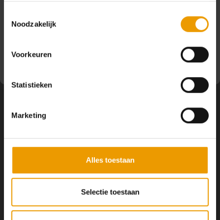
Pauze
DELEN:
Toestemmingsselectie
Noodzakelijk
Op dit moment houden wij pauze en kunt u geen
Productomschrijving
bestellingen doen. Wij hopen u binnenkort weer van dienst
te zijn.
Voorkeuren
Statistieken
Marketing
Volg ons
Alles toestaan
Contact
Selectie toestaan
Klantenservice