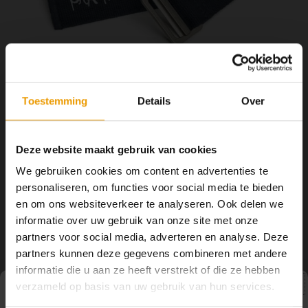
YOGA ACCESSOIRES
Hoe kun je Mediteren?
Tops
Hot Y
Yoga 
Yoga 
Toestemming
Details
Over
Yoga 
€18,00
NIET OP VOORRAAD
Welke
Deze website maakt gebruik van cookies
De Manduka Align yoga riem is een high-performance yoga riem die
We gebruiken cookies om content en advertenties te
inspiratie ontleent aan het klassieke ontwerp van de legendarische
Yoga
personaliseren, om functies voor social media te bieden
B.K.S. Iyengar.
Lees meer
en om ons websiteverkeer te analyseren. Ook delen we
informatie over uw gebruik van onze site met onze
Toevoegen aan winkelwagen
partners voor social media, adverteren en analyse. Deze
partners kunnen deze gegevens combineren met andere
DELEN:
informatie die u aan ze heeft verstrekt of die ze hebben
verzameld op basis van uw gebruik van hun services.
Productomschrijving