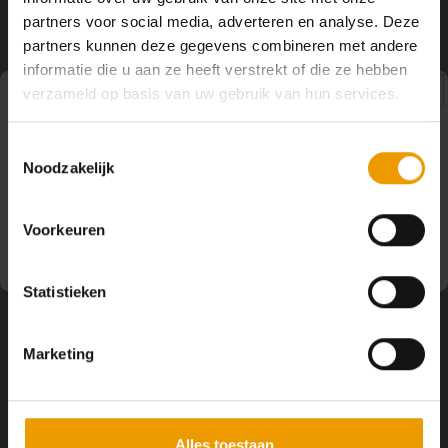
YOGA ACCESSOIRES
Hoe kun je Mediteren?
Tops
Hot Y
partners voor social media, adverteren en analyse. Deze
Volg ons
partners kunnen deze gegevens combineren met andere
Yoga 
informatie die u aan ze heeft verstrekt of die ze hebben
verzameld op basis van uw gebruik van hun services.
Yoga 
Pauze
Contact
Toestemmingsselectie
Yoga 
Noodzakelijk
Op dit moment houden wij pauze en kunt u geen
bestellingen doen. Wij hopen u binnenkort weer van dienst
Klantenservice
Welke
te zijn.
Voorkeuren
Yoga
Mijn account
Statistieken
Marketing
Alles toestaan