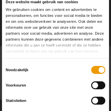
Wierookhars Mirre
Wierookhars Nag Champa /
Deze website maakt gebruik van cookies
Amber
We gebruiken cookies om content en advertenties te
Wierookhars geurt heerlijk, het
Wierookhars geurt heerlijk, het
personaliseren, om functies voor social media te bieden
doosje kan je overal neerzetten
doosje kan je overal neerzetten
zelfs in de auto. De hars kan je ook
zelfs in de auto. De hars kan je ook
en om ons websiteverkeer te analyseren. Ook delen we
€7,95
€7,95
branden op houtskool of een
branden op houtskool of een
informatie over uw gebruik van onze site met onze
zeefbrander.
zeefbrander.
partners voor social media, adverteren en analyse. Deze
partners kunnen deze gegevens combineren met andere
informatie die u aan ze heeft verstrekt of die ze hebben
verzameld op basis van uw gebruik van hun services.
Pauze
Toestemmingsselectie
Noodzakelijk
Op dit moment houden wij pauze en kunt u geen
bestellingen doen. Wij hopen u binnenkort weer van dienst
te zijn.
Merkloos
Voorkeuren
Wierookhars Roos / Amber
Wierookhars geurt heerlijk, het
Statistieken
doosje kan je overal neerzetten
zelfs in de auto. De hars kan je ook
€7,95