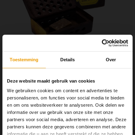
YOGA ACCESSOIRES
Hoe kun je Mediteren?
Tops
Hot Y
Yoga 
Yoga 
Yoga 
Toestemming
Details
Over
€7,95
Welke
OP VOORRAAD
2 -3 DAGEN
Yoga
Deze website maakt gebruik van cookies
Wierookhars geurt heerlijk, het doosje kan je overal neerzetten
We gebruiken cookies om content en advertenties te
zelfs in de auto. De hars kan je ook branden op houtskool of een
personaliseren, om functies voor social media te bieden
zeefbrander.
Lees meer
en om ons websiteverkeer te analyseren. Ook delen we
informatie over uw gebruik van onze site met onze
Toevoegen aan winkelwagen
partners voor social media, adverteren en analyse. Deze
partners kunnen deze gegevens combineren met andere
informatie die u aan ze heeft verstrekt of die ze hebben
DELEN: