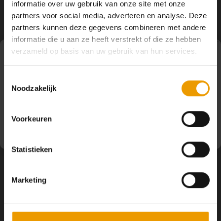
informatie over uw gebruik van onze site met onze
YOGA ACCESSOIRES
Hoe kun je Mediteren?
Tops
Hot Y
partners voor social media, adverteren en analyse. Deze
Volg ons
partners kunnen deze gegevens combineren met andere
Yoga 
informatie die u aan ze heeft verstrekt of die ze hebben
verzameld op basis van uw gebruik van hun services.
Yoga 
Pauze
Toestemmingsselectie
Yoga 
Contact
Noodzakelijk
Op dit moment houden wij pauze en kunt u geen
bestellingen doen. Wij hopen u binnenkort weer van dienst
Welke
Klantenservice
te zijn.
Voorkeuren
Yoga
Mijn account
Statistieken
Marketing