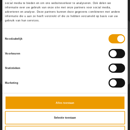
YOGA ACCESSOIRES
Hoe kun je Mediteren?
Tops
Hot Y
social media te bieden en om ons websiteverkeer te analyseren. Ook delen we
Volg ons
informatie over uw gebruik van onze site met onze partners voor social media,
adverteren en analyse. Deze partners kunnen deze gegevens combineren met andere
informatie die u aan ze heeft verstrekt of die ze hebben verzameld op basis van uw
Yoga 
gebruik van hun services.
Yoga 
Pauze
Toestemmingsselectie
Noodzakelijk
Contact
Yoga 
Op dit moment houden wij pauze en kunt u geen
Voorkeuren
bestellingen doen. Wij hopen u binnenkort weer van dienst
Klantenservice
Welke
te zijn.
Statistieken
Yoga
Mijn account
Marketing
Alles toestaan
Selectie toestaan