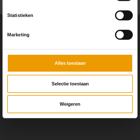
Statistieken
Contact
Marketing
Klantenservice
Alles toestaan
Mijn account
Selectie toestaan
Weigeren