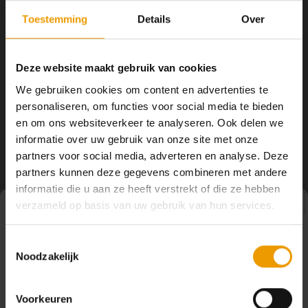
YOGA ACCESSOIRES
Hoe kun je Mediteren?
Tops
Hot Y
Toestemming
Details
Over
Yoga 
Theemok set
Theemok set Boeddha
Deze website maakt gebruik van cookies
paradijs
Yoga 
We gebruiken cookies om content en advertenties te
Een mooie thee set bestaande uit
Een mooie thee set bestaande uit
een mok (400 cc) met bijpassend
een mok (400 cc) met bijpassend
personaliseren, om functies voor social media te bieden
Yoga 
deksel en theezeefje, in een
deksel en theezeefje, in een
€15,95
€14,75
en om ons websiteverkeer te analyseren. Ook delen we
kartonnen cadeauverpakking. Zie
kartonnen verpakking.
onder aan de pagina het pakket
informatie over uw gebruik van onze site met onze
Welke
voordeel. Kan afwijken van
partners voor social media, adverteren en analyse. Deze
getoonde versie.
partners kunnen deze gegevens combineren met andere
Yoga
informatie die u aan ze heeft verstrekt of die ze hebben
verzameld op basis van uw gebruik van hun services.
Pauze
Toestemmingsselectie
Noodzakelijk
Op dit moment houden wij pauze en kunt u geen
bestellingen doen. Wij hopen u binnenkort weer van dienst
te zijn.
Voorkeuren
Volg ons