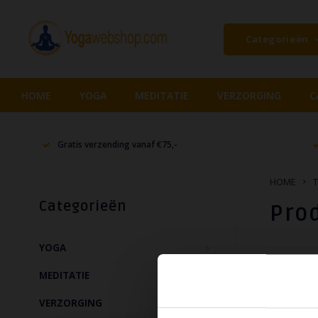
Categorieën
HOME
YOGA
MEDITATIE
VERZORGING
C
Gratis verzending vanaf €75,-
HOME
T
Categorieën
Pro
YOGA
Naam op
MEDITATIE
VERZORGING
Geen produ