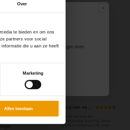
Over
Pauze
 media te bieden en om ons
ze partners voor social
nformatie die u aan ze heeft
 wij pauze en kunt u geen bestellingen doen.
 binnenkort weer van dienst te zijn.
Marketing
ccount
Alles toestaan
n
llingen