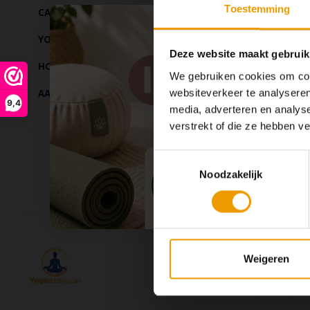
Toestemming
CADEAUS
YOGA KLEDING
Deze website maakt gebruik
HOME & LIVING
We gebruiken cookies om cont
websiteverkeer te analyseren
AANBIEDINGEN
9,4
media, adverteren en analys
verstrekt of die ze hebben v
Toestemmingsselectie
Noodzakelijk
Volg ons
Weigeren