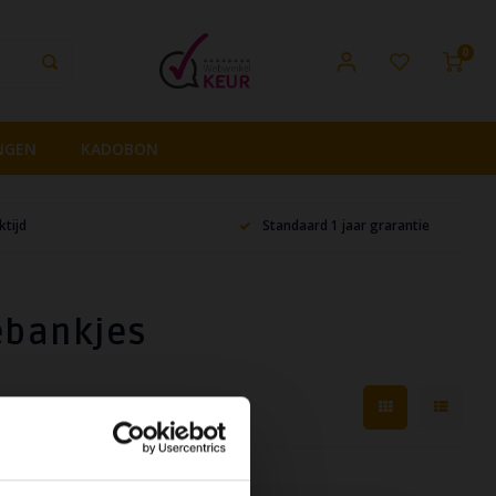
0
NGEN
KADOBON
tijd
Standaard 1 jaar grarantie
ebankjes