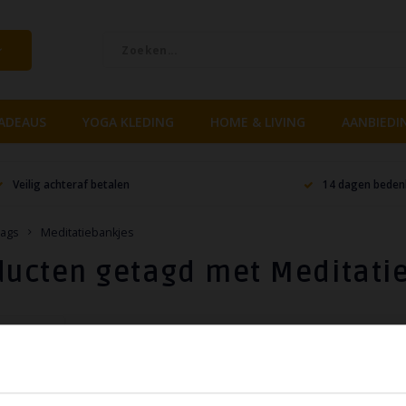
ADEAUS
YOGA KLEDING
HOME & LIVING
AANBIEDI
Veilig achteraf betalen
14 dagen bedenk
ags
Meditatiebankjes
ducten getagd met Meditati
lopend
cten gevonden!...