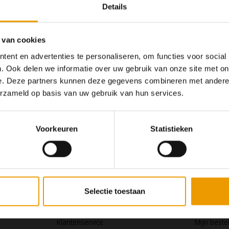
Details
 van cookies
ent en advertenties te personaliseren, om functies voor social
. Ook delen we informatie over uw gebruik van onze site met on
e. Deze partners kunnen deze gegevens combineren met andere i
Op dit moment houden
erzameld op basis van uw gebruik van hun services.
Wij hopen u
Voorkeuren
Statistieken
Klantenservice
Mijn a
Selectie toestaan
De online yogashop
Registrere
Klantenservice
Mijn beste