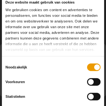
Deze website maakt gebruik van cookies
Meditatiekussen merino wol
Crème/Zwart
Deze Ronde Meditatiekussen is de
We gebruiken cookies om content en advertenties te
Dit meditatiekussen ondersteunt
klassieke en veelzijdige. Net als de
personaliseren, om functies voor social media te bieden
een ontspannen zithouding en
Half Maan meditatiekussens biedt
€25,50
€34,95
nodigt uit tot rust en verdieping.
en om ons websiteverkeer te analyseren. Ook delen we
de ronde matige lift. Het verschil?
€47,50
€56,00
Gevuld met boekweitdoppen en
Deze is perfect als u redelijk
informatie over uw gebruik van onze site met onze
omhuld met zachte merinowol,
flexibele heupen heeft maar de
partners voor social media, adverteren en analyse. Deze
biedt het natuurlijke warmte,
ruimte niet hoeft te stoppen in je
-16%
stabiliteit en comfort tijdens yoga
voeten.
partners kunnen deze gegevens combineren met andere
en meditatie.
informatie die u aan ze heeft verstrekt of die ze hebben
verzameld op basis van uw gebruik van hun services.
Pauze
Toestemmingsselectie
Noodzakelijk
Op dit moment houden wij pauze en kunt u geen
bestellingen doen. Wij hopen u binnenkort weer van dienst
te zijn.
Flokati
Voorkeuren
Yogabolster Merino Wol
Dit mooie zachte kussen draagt bij
Statistieken
aan een prettige houding tijdens de
asanas. Het kussen zorgt er voor de
€62,50
€74,50