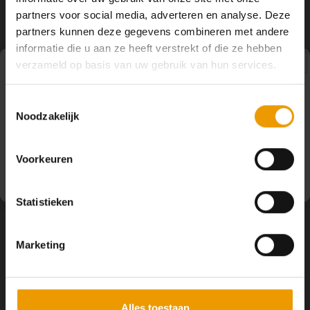
YOGA ACCESSOIRES
Hoe kun je Mediteren?
Tops
Hot Y
partners voor social media, adverteren en analyse. Deze
Volg ons
partners kunnen deze gegevens combineren met andere
Yoga 
informatie die u aan ze heeft verstrekt of die ze hebben
verzameld op basis van uw gebruik van hun services.
Yoga 
Pauze
Contact
Toestemmingsselectie
Yoga 
Noodzakelijk
Op dit moment houden wij pauze en kunt u geen
bestellingen doen. Wij hopen u binnenkort weer van dienst
Klantenservice
Welke
te zijn.
Voorkeuren
Yoga
Mijn account
Statistieken
Marketing
Alles toestaan