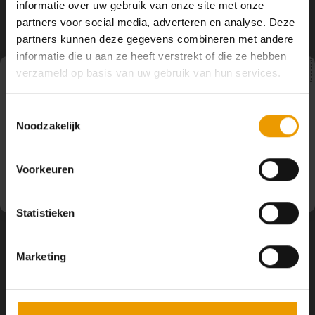
informatie over uw gebruik van onze site met onze
YOGA ACCESSOIRES
Hoe kun je Mediteren?
Tops
Hot Y
partners voor social media, adverteren en analyse. Deze
Volg ons
partners kunnen deze gegevens combineren met andere
Yoga 
informatie die u aan ze heeft verstrekt of die ze hebben
verzameld op basis van uw gebruik van hun services.
Yoga 
Pauze
Toestemmingsselectie
Yoga 
Contact
Noodzakelijk
Op dit moment houden wij pauze en kunt u geen
bestellingen doen. Wij hopen u binnenkort weer van dienst
Welke
Klantenservice
te zijn.
Voorkeuren
Yoga
Mijn account
Statistieken
Marketing