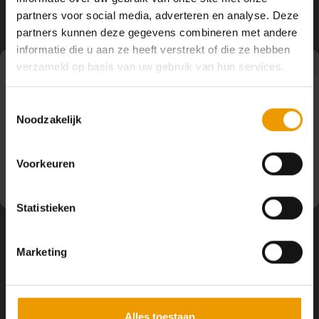
YOGA ACCESSOIRES
Hoe kun je Mediteren?
Tops
Hot Y
partners voor social media, adverteren en analyse. Deze
Volg ons
partners kunnen deze gegevens combineren met andere
Yoga 
informatie die u aan ze heeft verstrekt of die ze hebben
verzameld op basis van uw gebruik van hun services.
Yoga 
Pauze
Contact
Toestemmingsselectie
Yoga 
Noodzakelijk
Op dit moment houden wij pauze en kunt u geen
bestellingen doen. Wij hopen u binnenkort weer van dienst
Klantenservice
Welke
te zijn.
Voorkeuren
Yoga
Mijn account
Statistieken
Marketing
Alles toestaan