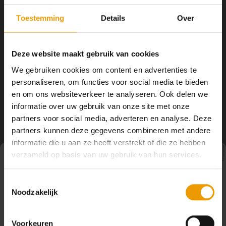
YOGA ACCESSOIRES
Hoe kun je Mediteren?
Tops
Hot Y
Toestemming
Details
Over
Yoga 
Flokati
Merino wollen tas
Deze website maakt gebruik van cookies
Yoga 
We gebruiken cookies om content en advertenties te
Deze tas van 100% merino wol is
Yoga 
personaliseren, om functies voor social media te bieden
stijlvol, duurzaam en verrassend
ruim. Met zijn formaat van 48 x 43
en om ons websiteverkeer te analyseren. Ook delen we
€49,50
cm neem je moeiteloos je yoga-
Welke
informatie over uw gebruik van onze site met onze
accessoires mee. met binnenvakje
partners voor social media, adverteren en analyse. Deze
Yoga
partners kunnen deze gegevens combineren met andere
informatie die u aan ze heeft verstrekt of die ze hebben
verzameld op basis van uw gebruik van hun services.
Pauze
Toestemmingsselectie
Noodzakelijk
Op dit moment houden wij pauze en kunt u geen
bestellingen doen. Wij hopen u binnenkort weer van dienst
te zijn.
Voorkeuren