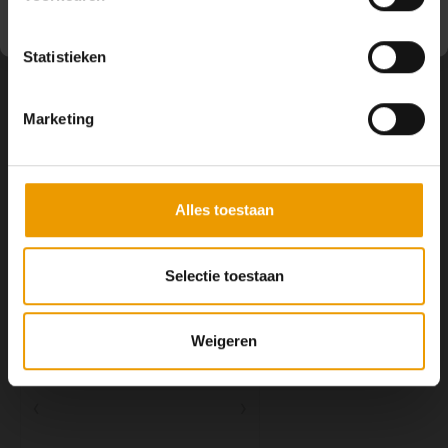
Volg ons
Statistieken
Marketing
Contact
Klantenservice
Alles toestaan
Mijn account
Selectie toestaan
Weigeren