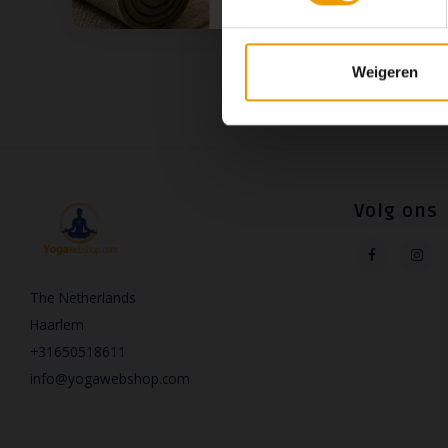
Naam op
Weigeren
Volg ons
The Netherlands
Haarlem
+31650518611
info@yogawebshop.com