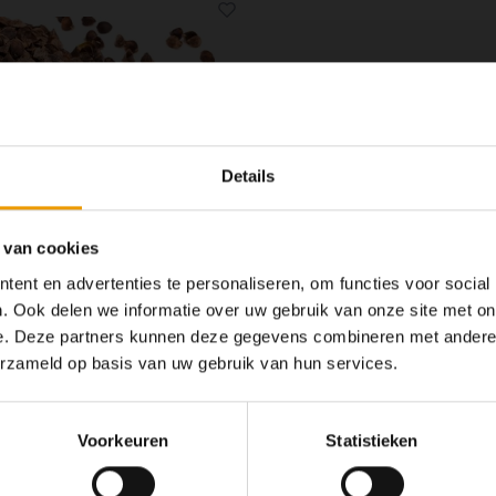
Details
 van cookies
ent en advertenties te personaliseren, om functies voor social
. Ook delen we informatie over uw gebruik van onze site met on
e. Deze partners kunnen deze gegevens combineren met andere i
Op dit moment houden
Boekweitkaf 1000 gr.
Boekweitkaf 750
erzameld op basis van uw gebruik van hun services.
Wij hopen u
oga Bolster of kussen gevuld met
Een Yoga Bolster of kussen
kaf geeft een goede ondersteuning
boekweitkaf geeft een goede 
 het kaf zich naar je lichaam vormt.
doordat het kaf zich naar je l
Voorkeuren
Statistieken
€9,50
€7,25
f blijft lang veerkrachtig en heeft een
Boekweitkaf blijft lang veerkrach
hoge isolatiewaarde.
hoge isolatiewaard