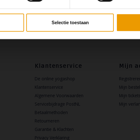
lopend
Selectie toestaan
Klantenservice
Mijn a
De online yogashop
Registrere
Klantenservice
Mijn beste
Algemene Voorwaarden
Mijn ticket
Servicebijdrage PostNL
Mijn verlan
Betaalmethoden
Retourneren
Garantie & Klachten
Privacy Verklaring