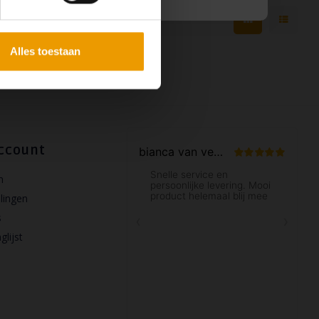
Alles toestaan
ccount
n
llingen
s
glijst