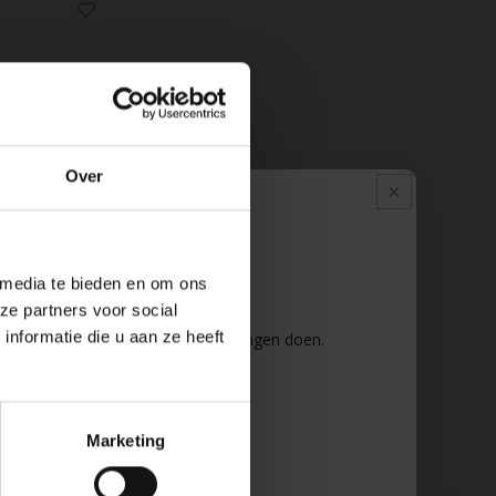
Over
Pauze
 media te bieden en om ons
ze partners voor social
nformatie die u aan ze heeft
 wij pauze en kunt u geen bestellingen doen.
gr.
 binnenkort weer van dienst te zijn.
 gevuld met
ondersteuning
ichaam vormt.
Marketing
tig en heeft een
e.