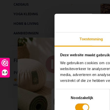
CADEAUS
YOGA KLEDING
HOME & LIVING
AANBIEDINGEN
Toestemming
Deze website maakt gebruik
Filters
We gebruiken cookies om cont
websiteverkeer te analyseren
9,4
Prijs
media, adverteren en analys
verstrekt of die ze hebben v
Min: €
0
Max: €
10
Een Y
boekweit
Toestemmingsselectie
doordat
Noodzakelijk
Boekweitka