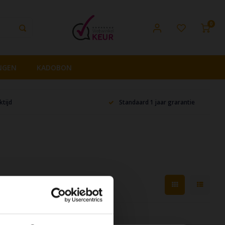
0
NGEN
KADOBON
tijd
Standaard 1 jaar grarantie