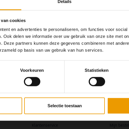
Details
 van cookies
ent en advertenties te personaliseren, om functies voor social
. Ook delen we informatie over uw gebruik van onze site met on
e. Deze partners kunnen deze gegevens combineren met andere i
Op dit moment houden
erzameld op basis van uw gebruik van hun services.
Wij hopen u
Voorkeuren
Statistieken
Klantenservice
Mijn a
Selectie toestaan
De online yogashop
Registrere
Klantenservice
Mijn beste