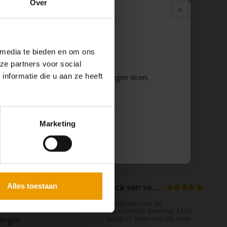
Over
Pauze
 media te bieden en om ons
ze partners voor social
nformatie die u aan ze heeft
 wij pauze en kunt u geen bestellingen doen.
 binnenkort weer van dienst te zijn.
Marketing
ccount
Alles toestaan
n
llingen