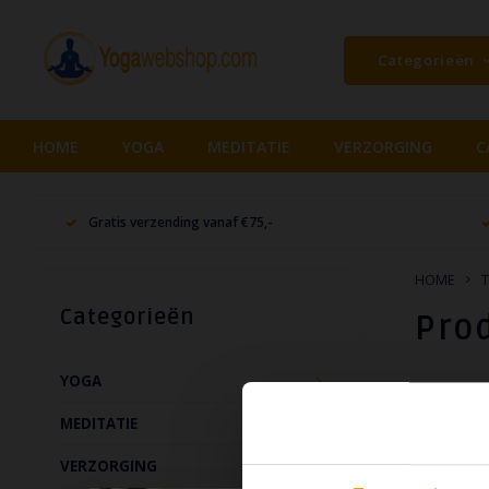
Categorieën
HOME
YOGA
MEDITATIE
VERZORGING
C
Gratis verzending vanaf €75,-
HOME
T
Categorieën
Pro
YOGA
Naam op
MEDITATIE
VERZORGING
Geen produ