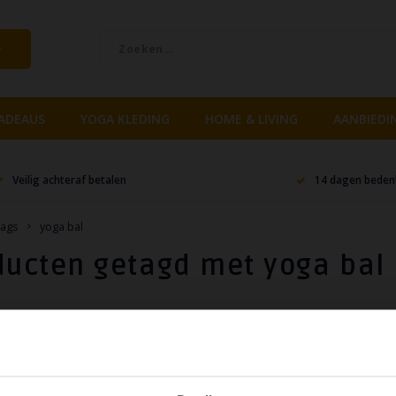
ADEAUS
YOGA KLEDING
HOME & LIVING
AANBIEDI
Veilig achteraf betalen
14 dagen bedenk
ags
yoga bal
ducten getagd met yoga bal
lopend
cten gevonden!...