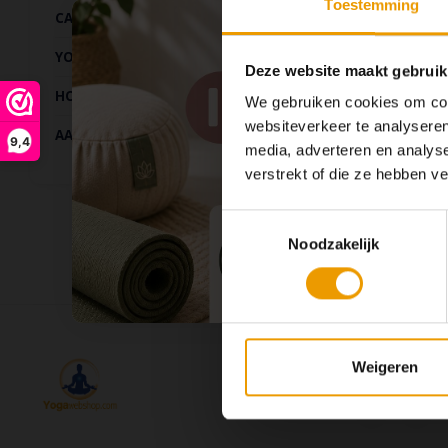
Toestemming
CADEAUS
YOGA KLEDING
Deze website maakt gebruik
HOME & LIVING
We gebruiken cookies om cont
websiteverkeer te analyseren
AANBIEDINGEN
9,4
media, adverteren en analys
verstrekt of die ze hebben v
Toestemmingsselectie
Noodzakelijk
Volg ons
Weigeren