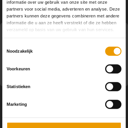
informatie over uw gebruik van onze site met onze
YOGA ACCESSOIRES
Hoe kun je Mediteren?
Tops
Hot Y
partners voor social media, adverteren en analyse. Deze
Volg ons
partners kunnen deze gegevens combineren met andere
Yoga 
informatie die u aan ze heeft verstrekt of die ze hebben
verzameld op basis van uw gebruik van hun services.
Yoga 
Pauze
Toestemmingsselectie
Yoga 
Contact
Noodzakelijk
Op dit moment houden wij pauze en kunt u geen
bestellingen doen. Wij hopen u binnenkort weer van dienst
Welke
Klantenservice
te zijn.
Voorkeuren
Yoga
Mijn account
Statistieken
Marketing