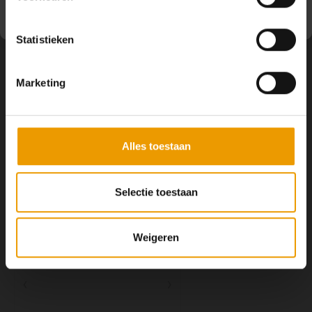
Volg ons
Statistieken
Marketing
Contact
Klantenservice
Alles toestaan
Mijn account
Selectie toestaan
Weigeren