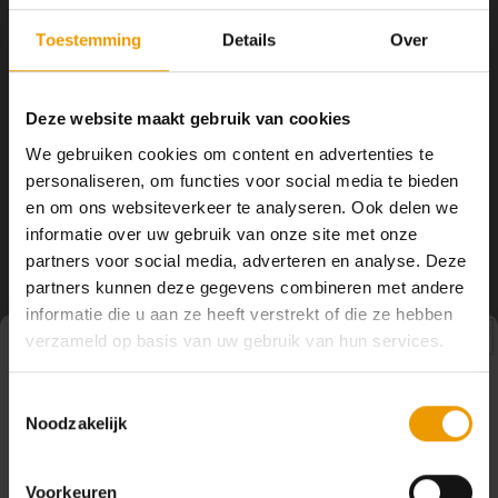
YOGA ACCESSOIRES
Hoe kun je Mediteren?
Tops
Hot Y
Toestemming
Details
Over
Yoga 
YOGISTAR
Draagtas Yoga Basic Extra
Deze website maakt gebruik van cookies
Yoga 
groot 109cm. katoen
We gebruiken cookies om content en advertenties te
De Yoga Basic tas is een handige
Yoga 
personaliseren, om functies voor social media te bieden
extra grote tas van katoen en goed
geprijsd. Deze draagtas is geschikt
en om ons websiteverkeer te analyseren. Ook delen we
€43,50
voor de grotere yoga mat en
Welke
informatie over uw gebruik van onze site met onze
speciaal voor schapenwollen
partners voor social media, adverteren en analyse. Deze
matten
Yoga
partners kunnen deze gegevens combineren met andere
informatie die u aan ze heeft verstrekt of die ze hebben
verzameld op basis van uw gebruik van hun services.
Pauze
Toestemmingsselectie
Noodzakelijk
Op dit moment houden wij pauze en kunt u geen
bestellingen doen. Wij hopen u binnenkort weer van dienst
te zijn.
Voorkeuren