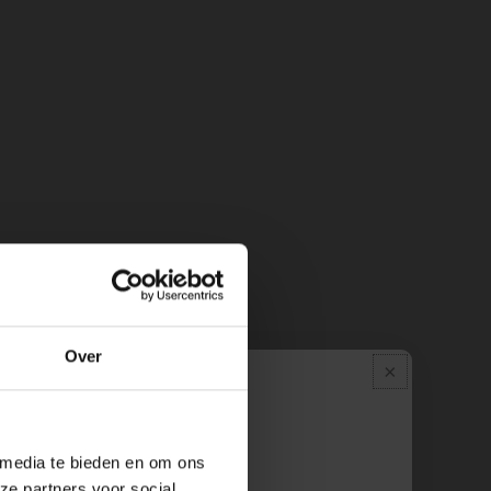
Over
Pauze
 media te bieden en om ons
ze partners voor social