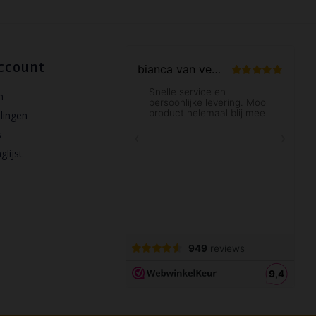
ccount
n
llingen
s
glijst