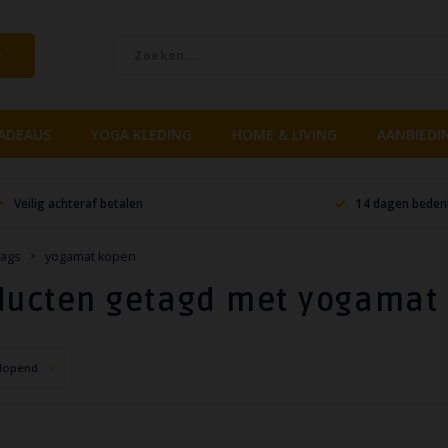
ADEAUS
YOGA KLEDING
HOME & LIVING
AANBIEDI
Veilig achteraf betalen
14 dagen bedenk
ags
yogamat kopen
ducten getagd met yogamat
lopend