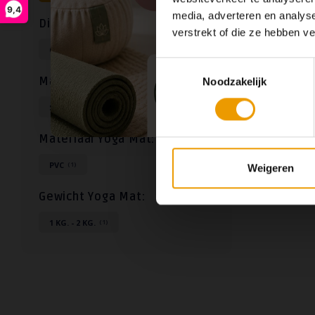
9,4
media, adverteren en analys
Dikte Yoga Mat:
verstrekt of die ze hebben v
Naam op
6MM.
(1)
Toestemmingsselectie
Maat Yoga Mat:
Noodzakelijk
STANDAARD
(1)
Materiaal Yoga Mat:
PVC
(1)
Weigeren
Gewicht Yoga Mat:
1 KG. - 2 KG.
(1)