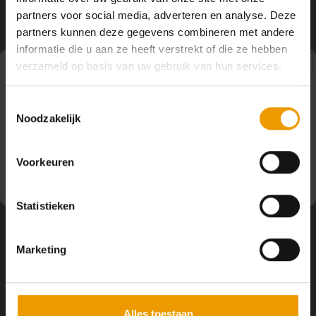
YOGA ACCESSOIRES
Hoe kun je Mediteren?
Tops
Hot Y
partners voor social media, adverteren en analyse. Deze
Volg ons
partners kunnen deze gegevens combineren met andere
Yoga 
informatie die u aan ze heeft verstrekt of die ze hebben
verzameld op basis van uw gebruik van hun services.
Yoga 
Pauze
Contact
Toestemmingsselectie
Yoga 
Noodzakelijk
Op dit moment houden wij pauze en kunt u geen
bestellingen doen. Wij hopen u binnenkort weer van dienst
Klantenservice
Welke
te zijn.
Voorkeuren
Yoga
Mijn account
Statistieken
Marketing
Alles toestaan