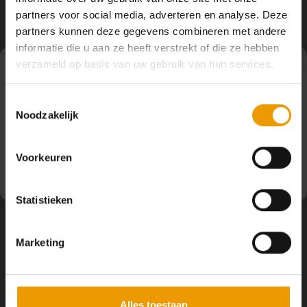
YOGA ACCESSOIRES
Hoe kun je Mediteren?
Tops
Hot Y
partners voor social media, adverteren en analyse. Deze
Volg ons
partners kunnen deze gegevens combineren met andere
Yoga 
informatie die u aan ze heeft verstrekt of die ze hebben
verzameld op basis van uw gebruik van hun services.
Yoga 
Pauze
Contact
Toestemmingsselectie
Yoga 
Noodzakelijk
Op dit moment houden wij pauze en kunt u geen
bestellingen doen. Wij hopen u binnenkort weer van dienst
Klantenservice
Welke
te zijn.
Voorkeuren
Yoga
Mijn account
Statistieken
Marketing
Alles toestaan