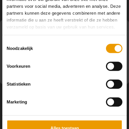
YOGA ACCESSOIRES
Hoe kun je Mediteren?
Tops
Hot Y
partners voor social media, adverteren en analyse. Deze
Volg ons
partners kunnen deze gegevens combineren met andere
Yoga 
informatie die u aan ze heeft verstrekt of die ze hebben
verzameld op basis van uw gebruik van hun services.
Yoga 
Pauze
Contact
Toestemmingsselectie
Yoga 
Noodzakelijk
Op dit moment houden wij pauze en kunt u geen
bestellingen doen. Wij hopen u binnenkort weer van dienst
Klantenservice
Welke
te zijn.
Voorkeuren
Yoga
Mijn account
Statistieken
Marketing
Alles toestaan