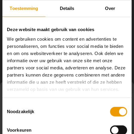
YOGA ACCESSOIRES
Hoe kun je Mediteren?
Tops
Hot Y
Toestemming
Details
Over
Yoga 
Zoutlampje Mini Mood
Zoutlampje Mini Mood wit
Deze website maakt gebruik van cookies
Oranje
9cm,
Yoga 
We gebruiken cookies om content en advertenties te
Zoutkristallampen geven een
Zoutkristallampen geven een
speciale sfeer aan je woning
speciale sfeer aan je woning
personaliseren, om functies voor social media te bieden
Yoga 
slaapkamer of werkplek. De subtiele
slaapkamer of werkplek. Deze lamp
€14,50
€14,50
en om ons websiteverkeer te analyseren. Ook delen we
vibratie van de zoutkristallen
veranderd van kleur als het aan
creëren een prettige atmosfeer en
staat De subtiele vibratie van de
informatie over uw gebruik van onze site met onze
Welke
het diffuse licht geeft harmonische
zoutkristallen creëren een prettige
partners voor social media, adverteren en analyse. Deze
verstilling.
atmosfeer en het diffuse licht geeft
partners kunnen deze gegevens combineren met andere
harmonische verstilling.
Yoga
informatie die u aan ze heeft verstrekt of die ze hebben
verzameld op basis van uw gebruik van hun services.
Pauze
Toestemmingsselectie
Noodzakelijk
Op dit moment houden wij pauze en kunt u geen
bestellingen doen. Wij hopen u binnenkort weer van dienst
te zijn.
Voorkeuren
Volg ons