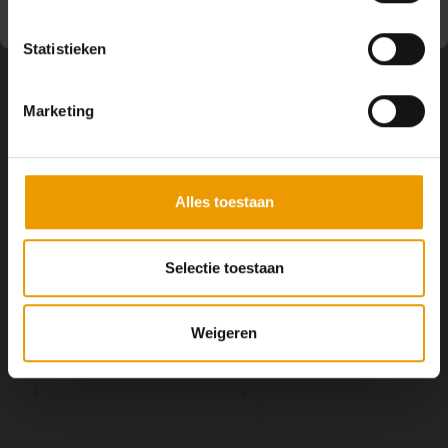
Statistieken
Contact
Marketing
Klantenservice
Alles toestaan
Mijn account
Selectie toestaan
Weigeren