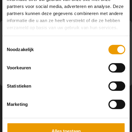
YOGA ACCESSOIRES
Hoe kun je Mediteren?
Tops
Hot Y
partners voor social media, adverteren en analyse. Deze
Volg ons
partners kunnen deze gegevens combineren met andere
Yoga 
informatie die u aan ze heeft verstrekt of die ze hebben
verzameld op basis van uw gebruik van hun services.
Yoga 
Pauze
Contact
Toestemmingsselectie
Yoga 
Noodzakelijk
Op dit moment houden wij pauze en kunt u geen
bestellingen doen. Wij hopen u binnenkort weer van dienst
Klantenservice
Welke
te zijn.
Voorkeuren
Yoga
Mijn account
Statistieken
Marketing
Alles toestaan