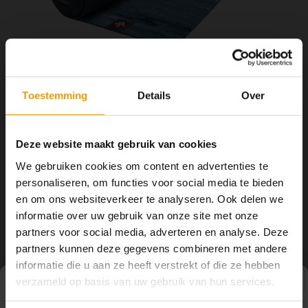
YOGA ACCESSOIRES
Hoe kun je Mediteren?
Tops
Hot Y
Yoga 
Yoga 
Toestemming
Details
Over
Yoga 
€99,00
€115,00
OP VOORRAAD
Welke
Deze website maakt gebruik van cookies
3 -5 DAGEN
We gebruiken cookies om content en advertenties te
Yoga
personaliseren, om functies voor social media te bieden
De eKO yogamat van Manduka is een mat van natuurrubber met
en om ons websiteverkeer te analyseren. Ook delen we
uitstekende grip. Met deze mat ondersteun je zowel je practice als
informatie over uw gebruik van onze site met onze
de planeet
Lees meer
partners voor social media, adverteren en analyse. Deze
partners kunnen deze gegevens combineren met andere
Toevoegen aan winkelwagen
informatie die u aan ze heeft verstrekt of die ze hebben
verzameld op basis van uw gebruik van hun services.
DELEN:
Pauze