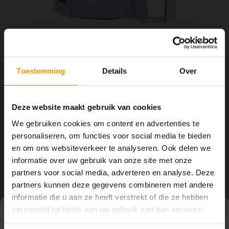
YOGA ACCESSOIRES
Hoe kun je Mediteren?
Tops
Hot Y
Yoga 
Yoga 
Toestemming
Details
Over
Yoga 
€17,00
OP VOORRAAD
Welke
Deze website maakt gebruik van cookies
2 -3 DAGEN
We gebruiken cookies om content en advertenties te
Yoga
personaliseren, om functies voor social media te bieden
De Manduka Align yoga riem is een high-performance yoga riem die
en om ons websiteverkeer te analyseren. Ook delen we
inspiratie ontleent aan het klassieke ontwerp van de legendarische
informatie over uw gebruik van onze site met onze
B.K.S. Iyengar.
Lees meer
partners voor social media, adverteren en analyse. Deze
partners kunnen deze gegevens combineren met andere
Toevoegen aan winkelwagen
informatie die u aan ze heeft verstrekt of die ze hebben
verzameld op basis van uw gebruik van hun services.
DELEN:
Pauze