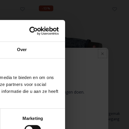
-13%
Over
Pauze
 media te bieden en om ons
ze partners voor social
nformatie die u aan ze heeft
 wij pauze en kunt u geen bestellingen doen.
Manduka
 binnenkort weer van dienst te zijn.
e
GO PLAY Tile Print
neert het gemak
De GO Play yogamatdrager combineert het gemak
Marketing
ager met toegang
van een lichtgewicht yogamatdrager met toegang
n voor alle
tot een externe opbergvakken voor alle
€35,00
€40,00