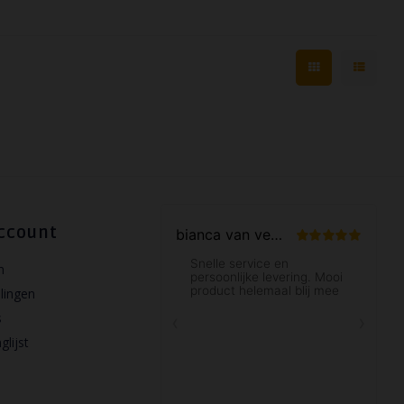
ccount
n
llingen
s
glijst