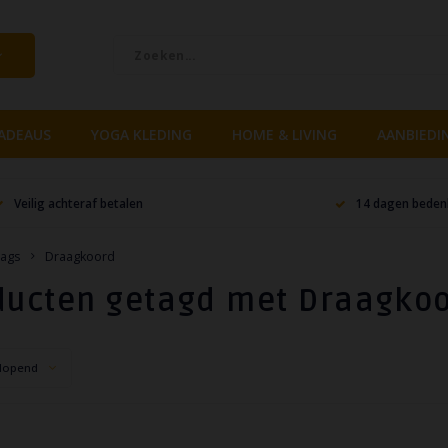
ADEAUS
YOGA KLEDING
HOME & LIVING
AANBIEDI
Veilig achteraf betalen
14 dagen bedenk
ags
Draagkoord
ducten getagd met Draagko
lopend