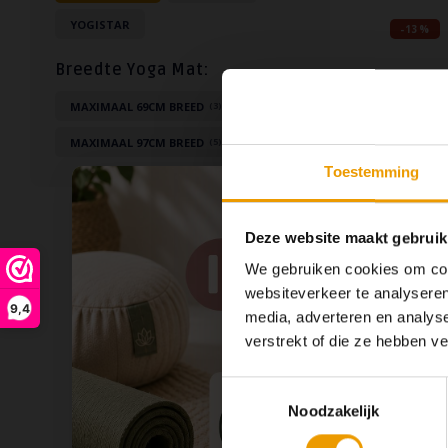
YOGISTAR
-13%
Breedte Yoga Mat:
MAXIMAAL 69CM BREED
(3)
MAXIMAAL 97CM BREED
(5)
Toestemming
Deze website maakt gebruik
We gebruiken cookies om cont
websiteverkeer te analyseren
9,4
media, adverteren en analys
verstrekt of die ze hebben v
Toestemmingsselectie
De GO Play
Noodzakelijk
van een li
tot e