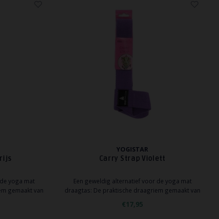
YOGISTAR
rijs
Carry Strap Violett
r de yoga mat
Een geweldig alternatief voor de yoga mat
iem gemaakt van
draagtas: De praktische draagriem gemaakt van
n - klein, groot,
robuust katoen zal elke mat houden - klein, groot,
€17,95
 het met gemak te
dik of dun - en stelt u in staat om het met gemak te
dragen.