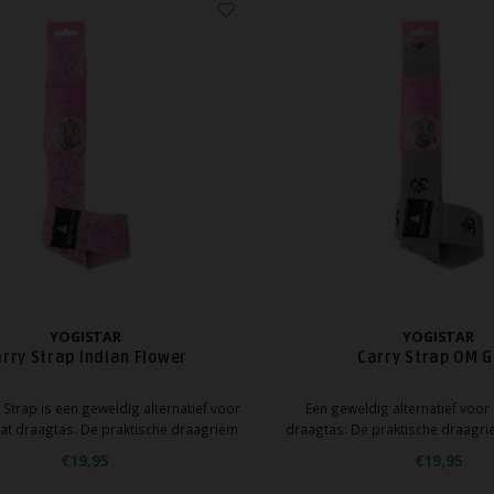
YOGISTAR
YOGISTAR
rry Strap Indian Flower
Carry Strap OM G
Strap is een geweldig alternatief voor
Een geweldig alternatief voo
at draagtas. De praktische draagriem
draagtas: De praktische draagr
n robuust katoen zal elke mat houden,
robuust katoen zal elke mat houde
€19,95
€19,95
t, dik of dun en maakt het dragen van de
dik of dun - en stelt u in staat om
mat gemakkelijk.
dragen.