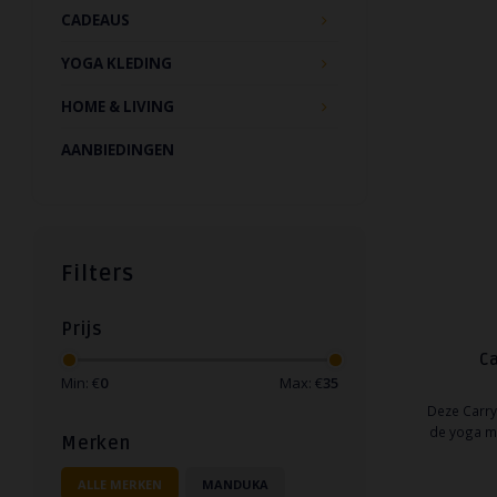
CADEAUS
YOGA KLEDING
HOME & LIVING
AANBIEDINGEN
Filters
Prijs
Ca
Min: €
0
Max: €
35
Deze Carry 
de yoga m
Merken
gemaakt va
klein, groo
ALLE MERKEN
MANDUKA