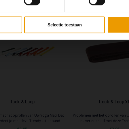
ke spullen. Klikt gemakkelijk om je mat
persoonlijke spullen. Klikt gemak
erstelbaar voor een goede pasvorm.
en is verstelbaar voor een g
Selectie toestaan
Hook & Loop
Hook & Loop X
met het oprollen van Uw Yoga Mat? Dat
Problemen met het oprollen van 
ledentijd met deze Trendy klittenband
is nu verledentijd met deze Tre
p voor het vasthouden van opgerolde
Hook & Loop voor het vasthoude