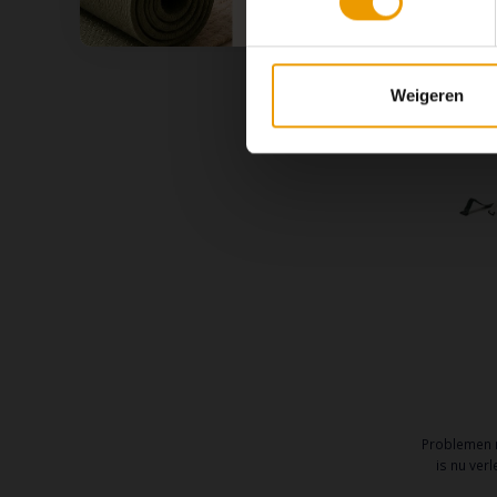
persoonlij
en is v
Weigeren
Problemen 
is nu ver
Hook & Loo