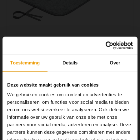
YOGA ACCESSOIRES
Hoe kun je Mediteren?
Tops
Hot Y
Yoga 
Yoga 
Yoga 
€84,50
€110,00
OP VOORRAAD
Toestemming
Details
Over
Welke
2 -3
Yoga
Mooie zachte schapenwollen yogamat ingrijs, perfect voor yin yoga,
Deze website maakt gebruik van cookies
kundalini yoga, yoga nidra en restorative yoga of als je gewoon heel
We gebruiken cookies om content en advertenties te
zacht, warm en comfortabel even wilt liggen. De laatste matten,
personaliseren, om functies voor social media te bieden
worden niet meer geproduceerd
Lees meer
en om ons websiteverkeer te analyseren. Ook delen we
informatie over uw gebruik van onze site met onze
Toevoegen aan winkelwagen
partners voor social media, adverteren en analyse. Deze
partners kunnen deze gegevens combineren met andere
informatie die u aan ze heeft verstrekt of die ze hebben