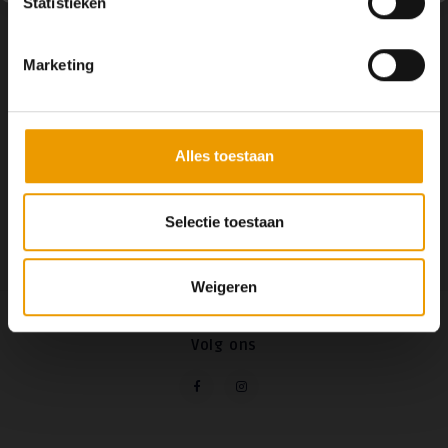
Statistieken
Yoga Mat Merino wol extra lang en breed + Meditatiekussen
merino wol + Yogabolster Merino Wol
€183,75
€198,50
OP VOORRAAD
Marketing
Toevoegen aan winkelwagen
Alles toestaan
Selectie toestaan
Weigeren
Volg ons