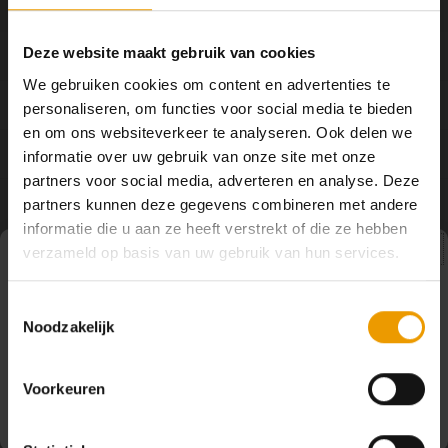
DELEN:
Deze website maakt gebruik van cookies
Productomschrijving
We gebruiken cookies om content en advertenties te
Specificaties
personaliseren, om functies voor social media te bieden
en om ons websiteverkeer te analyseren. Ook delen we
Gerelateerde producten
informatie over uw gebruik van onze site met onze
partners voor social media, adverteren en analyse. Deze
partners kunnen deze gegevens combineren met andere
Enjoy our combideals
informatie die u aan ze heeft verstrekt of die ze hebben
verzameld op basis van uw gebruik van hun services.
Pauze
8% KORTING
Toestemmingsselectie
Merino wollen yogamat + Meditatiekussen + Bolster
Noodzakelijk
Op dit moment houden wij pauze en kunt u geen
bestellingen doen. Wij hopen u binnenkort weer van dienst
te zijn.
Voorkeuren