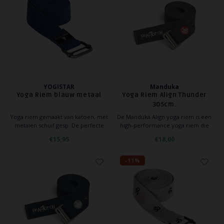
Hoe kun je Mediteren?
Tops
Hot Y
YOGA ACCESSOIRES
Yoga 
Yoga 
Yoga 
YOGISTAR
Manduka
Yoga Riem blauw metaal
Yoga Riem Align Thunder
Welke
305cm.
Yoga riem gemaakt van katoen, met
De Manduka Align yoga riem is een
metalen schuif gesp. De perfecte
high-performance yoga riem die
Yoga
yoga riem voor het beoefenen van
inspiratie ontleent aan het klassieke
€15,95
€18,00
yoga.
ontwerp van de legendarische
B.K.S. Iyengar.
-11%