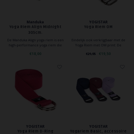
Manduka
YOGISTAR
Yoga Riem Align Midnight
Yoga Riem OM
305cm.
De Manduka Align yoga riem is een
Eindelijk ook verkrijgbaar met de
high-performance yoga riem die
Yoga Riem met OM print: De
inspiratie ontleent aan het klassieke
populaire yoga riem wordt nu ook
€18,00
€19,50
€21,95
ontwerp van de legendarische
aangeboden in het OM-ontwerp,
B.K.S. Iyengar.
passende bij yoga mat 'OM', yoga
blok 'OM' en yoga tas 'OM'.
YOGISTAR
YOGISTAR
Yoga Riem D-Ring
Yogariem Basic, accessoire