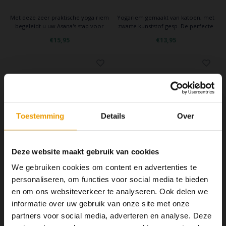
Met deze zeer praktische yoga riem
Yogariem gemaakt van katoen, met
begeleidt u uw Asana's stap voor
zwarte kunststof gesp. De perfecte
stap en in uw eigen tempo te
accessoire voor tijdens de practice.
€15,95
€13,95
perfectioneren, waardoor minder
risico op blessures is.
Toestemming
Details
Over
Deze website maakt gebruik van cookies
Manduka
Manduka
We gebruiken cookies om content en advertenties te
Yoga Riem Align Rose
Yoga Riem Align Lavender
personaliseren, om functies voor social media te bieden
243cm.
243cm.
en om ons websiteverkeer te analyseren. Ook delen we
De Manduka Align yoga riem is een
De Manduka Align yoga riem is een
high-performance yoga riem die
high-performance yoga riem die
informatie over uw gebruik van onze site met onze
inspiratie ontleent aan het klassieke
inspiratie ontleent aan het klassieke
partners voor social media, adverteren en analyse. Deze
€17,00
€17,00
ontwerp van de legendarische
ontwerp van de legendarische