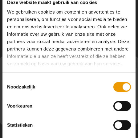
Yoga Riem Align Midnight
Yoga Riem Align Presence
Deze website maakt gebruik van cookies
305cm.
243cm.
We gebruiken cookies om content en advertenties te
De Manduka Align yoga riem is een
De Manduka Align yoga riem is een
personaliseren, om functies voor social media te bieden
high-performance yoga riem die
high-performance yoga riem die
inspiratie ontleent aan het klassieke
inspiratie ontleent aan het klassieke
en om ons websiteverkeer te analyseren. Ook delen we
€18,00
€18,00
ontwerp van de legendarische
ontwerp van de legendarische
informatie over uw gebruik van onze site met onze
B.K.S. Iyengar.
B.K.S. Iyengar.
partners voor social media, adverteren en analyse. Deze
partners kunnen deze gegevens combineren met andere
informatie die u aan ze heeft verstrekt of die ze hebben
verzameld op basis van uw gebruik van hun services.
Pauze
Toestemmingsselectie
Noodzakelijk
Op dit moment houden wij pauze en kunt u geen
bestellingen doen. Wij hopen u binnenkort weer van dienst
te zijn.
Manduka
Manduka
Voorkeuren
Yoga Riem Align Rose
Yoga Riem Align Thunder
243cm.
305cm.
De Manduka Align yoga riem is een
De Manduka Align yoga riem is een
Statistieken
high-performance yoga riem die
high-performance yoga riem die
inspiratie ontleent aan het klassieke
inspiratie ontleent aan het klassieke
€17,00
€18,00