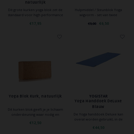
natuurlijk
Dit grote kurken yoga blok zet de
Hulpmiddel / Steunblok Yoga
standaard voor high performance
wigvorm - set van twee
yogablokken.Kurk is een
Steunset voor handstand (Adho
€17,95
€6,50
€9,00
hernieuwbaar duurzaam materiaal
mukha vrksasana) - ontlast het hand-
afkomstig van de schors van een
en polsgewricht.
kurkeik. Het is zwaarder en geeft
veel meer stabiliteit dan een schuim
yogablok, en bied zo extra ste
YOGISTAR
Yoga Blok Kurk, natuurlijk
Yoga Handdoek DeLuxe
Blauw
Dit kurken blok geeft je je lichaam
De Yoga handdoek Deluxe kan
ondersteuning waar nodig en
overal worden gebruikt, in de
voorkom je blessures aan de rug en
€12,50
yogastudio, thuis of op reis. Tevens
hals. Het kurken blok is ook nog
€44,50
kan de handdoek gebruikt worden
eens 100% natuurvriendelijk en