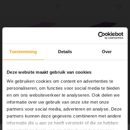
als vervanging voor de yoga mat.
lekker licht, wat het ook een fijn
blok maakt voor onderweg
Toestemming
Details
Over
YOGISTAR
YOGISTAR
Yoga Handdoek DeLuxe
Yoga Handdoek DeLuxe
Deze website maakt gebruik van cookies
Roze
Violett
We gebruiken cookies om content en advertenties te
De Yoga handdoek Deluxe kan
De Yoga handdoek Deluxe kan
overal worden gebruikt, in de
overal worden gebruikt, in de
personaliseren, om functies voor social media te bieden
yogastudio, thuis of op reis. Tevens
yogastudio, thuis of op reis. Tevens
€44,50
€44,50
en om ons websiteverkeer te analyseren. Ook delen we
kan de handdoek gebruikt worden
kan de handdoek gebruikt worden
als vervanging voor de yoga mat.
als vervanging voor de yoga mat.
informatie over uw gebruik van onze site met onze
partners voor social media, adverteren en analyse. Deze
partners kunnen deze gegevens combineren met andere
informatie die u aan ze heeft verstrekt of die ze hebben
verzameld op basis van uw gebruik van hun services.