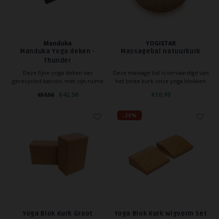
YOGA ACCESSOIRES
Hoe kun je Mediteren?
Tops
Hot Y
Yoga 
Manduka
YOGISTAR
Manduka Yoga deken -
Massagebal natuurkurk
Yoga 
Thunder
Deze fijne yoga deken van
Deze massage bal is vervaardigd van
Yoga 
gerecycled katoen, met zijn ruime
het beste kurk onze yoga blokken
afmeting en comfort is veelzijdig
een uitstekende toevoeging aan
€42,50
€10,99
€57,50
inzetbaar en biedt behaaglijke
elke asana.
Welke
warmte. Vouw, rol hem op elke
manier die je pose ondersteunt, de
-28%
luxe, rustieke stof met Peruaans
Yoga
motief beweegt zoals jij het wil
Yoga Blok Kurk Groot
Yoga Blok Kurk Wigvorm Set