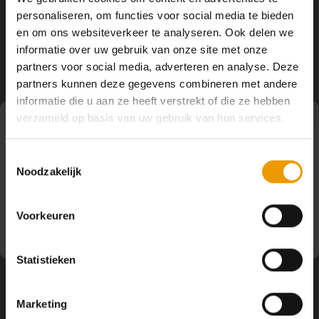
YOGA ACCESSOIRES
Hoe kun je Mediteren?
Tops
Hot Y
personaliseren, om functies voor social media te bieden
en om ons websiteverkeer te analyseren. Ook delen we
Yoga 
informatie over uw gebruik van onze site met onze
partners voor social media, adverteren en analyse. Deze
Yoga 
partners kunnen deze gegevens combineren met andere
informatie die u aan ze heeft verstrekt of die ze hebben
Yoga 
verzameld op basis van uw gebruik van hun services.
Volg ons
Pauze
Welke
Toestemmingsselectie
Noodzakelijk
Op dit moment houden wij pauze en kunt u geen
Yoga
bestellingen doen. Wij hopen u binnenkort weer van dienst
Contact
te zijn.
Voorkeuren
Klantenservice
Statistieken
Mijn account
Marketing