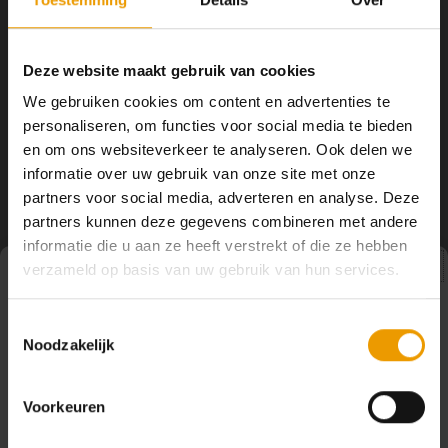
**Kortom:** een merinowollen yogamat biedt de ultieme balans
tussen comfort, duurzaamheid en functionaliteit. Een investering
die zowel je yogapraktijk als je ecologische voetafdruk verbetert!
Deze website maakt gebruik van cookies
We gebruiken cookies om content en advertenties te
Share this article:
personaliseren, om functies voor social media te bieden
en om ons websiteverkeer te analyseren. Ook delen we
informatie over uw gebruik van onze site met onze
Wees de eerste om te reageren...
partners voor social media, adverteren en analyse. Deze
partners kunnen deze gegevens combineren met andere
informatie die u aan ze heeft verstrekt of die ze hebben
verzameld op basis van uw gebruik van hun services.
Laat een reactie achter
Pauze
Toestemmingsselectie
Noodzakelijk
Op dit moment houden wij pauze en kunt u geen
bestellingen doen. Wij hopen u binnenkort weer van dienst
te zijn.
Voorkeuren