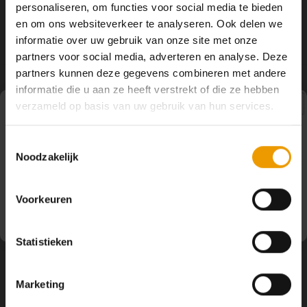
personaliseren, om functies voor social media te bieden
YOGA ACCESSOIRES
Hoe kun je Mediteren?
Tops
Hot Y
en om ons websiteverkeer te analyseren. Ook delen we
informatie over uw gebruik van onze site met onze
Yoga 
partners voor social media, adverteren en analyse. Deze
partners kunnen deze gegevens combineren met andere
Yoga 
informatie die u aan ze heeft verstrekt of die ze hebben
Volg ons
verzameld op basis van uw gebruik van hun services.
Yoga 
Pauze
Welke
Toestemmingsselectie
Noodzakelijk
Op dit moment houden wij pauze en kunt u geen
bestellingen doen. Wij hopen u binnenkort weer van dienst
Yoga
Contact
te zijn.
Voorkeuren
Klantenservice
Statistieken
Mijn account
Marketing